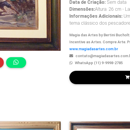
Data de Criação:
Sem data
Dimensões:
Altura: 26 cm - L
Informações Adicionais:
Um 
tema clássico dos pescadores
Magia das Artes by Bertini Bucholtz
Incentive as Artes. Compre Arte. 
www.magiadasartes.com.br
contato@magiadasartes.com.
WhatsApp (11) 9-9998-2785