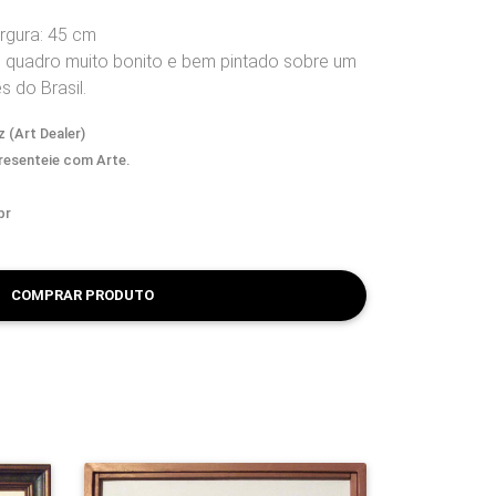
argura: 45 cm
quadro muito bonito e bem pintado sobre um
 do Brasil.
 (Art Dealer)
Presenteie com Arte.
br
COMPRAR PRODUTO