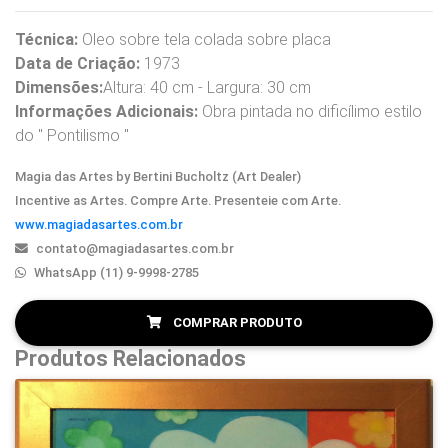
Técnica:
Oleo sobre tela colada sobre placa
Data de Criação:
1973
Dimensões:
Altura: 40 cm - Largura: 30 cm
Informações Adicionais:
Obra pintada no dificílimo estilo
do " Pontilismo "
Magia das Artes by Bertini Bucholtz (Art Dealer)
Incentive as Artes. Compre Arte. Presenteie com Arte.
www.magiadasartes.com.br
contato@magiadasartes.com.br
WhatsApp (11) 9-9998-2785
COMPRAR PRODUTO
Produtos Relacionados