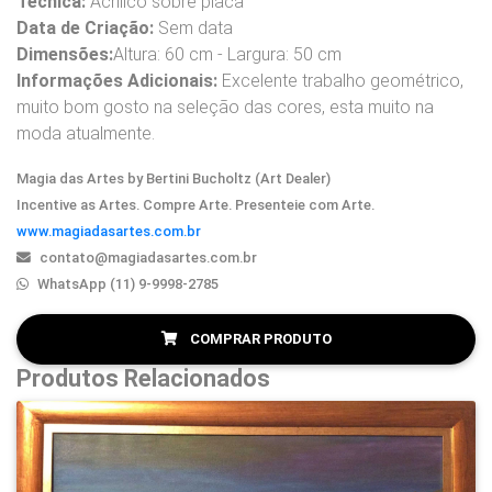
Técnica:
Acrílico sobre placa
Data de Criação:
Sem data
Dimensões:
Altura: 60 cm - Largura: 50 cm
Informações Adicionais:
Excelente trabalho geométrico,
muito bom gosto na seleção das cores, esta muito na
moda atualmente.
Magia das Artes by Bertini Bucholtz (Art Dealer)
Incentive as Artes. Compre Arte. Presenteie com Arte.
www.magiadasartes.com.br
contato@magiadasartes.com.br
WhatsApp (11) 9-9998-2785
COMPRAR PRODUTO
Produtos Relacionados