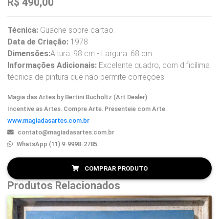
R$ 490,00
Técnica:
Guache sobre cartao.
Data de Criação:
1978
Dimensões:
Altura: 98 cm - Largura: 68 cm
Informações Adicionais:
Excelente quadro, com dificílima
técnica de pintura que não permite correções.
Magia das Artes by Bertini Bucholtz (Art Dealer)
Incentive as Artes. Compre Arte. Presenteie com Arte.
www.magiadasartes.com.br
contato@magiadasartes.com.br
WhatsApp (11) 9-9998-2785
COMPRAR PRODUTO
Produtos Relacionados