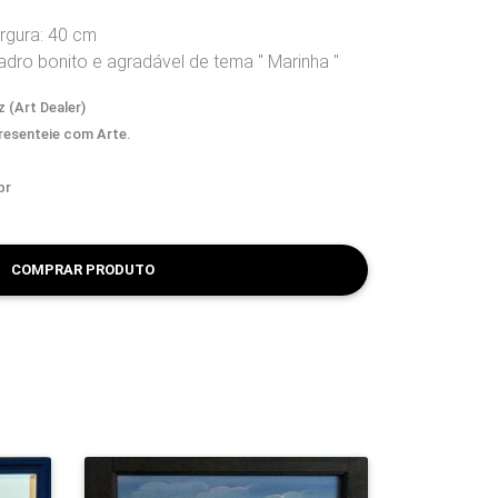
argura: 40 cm
dro bonito e agradável de tema " Marinha "
 (Art Dealer)
Presenteie com Arte.
br
COMPRAR PRODUTO