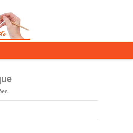
que
ões